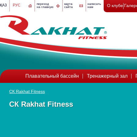
переход
карта
написать
ҚАЗ
РУС
О клубе
Галер
на главную
сайта
нам
Плавательный бассейн
Тренажерный зал
СК Rakhat Fitness
СК Rakhat Fitness