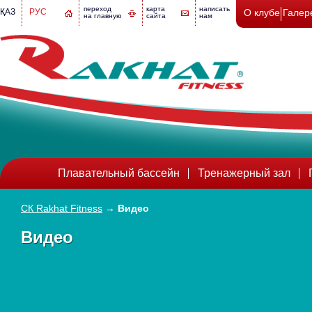
переход
карта
написать
ҚАЗ
РУС
О клубе
Галер
на главную
сайта
нам
Плавательный бассейн
Тренажерный зал
СК Rakhat Fitness
→
Видео
Видео