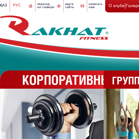
переход
карта
написать
ҚАЗ
РУС
О клубе
Галер
на главную
сайта
нам
Корпоративный фитнес
Группов
Корпоративный фитнес
Группов