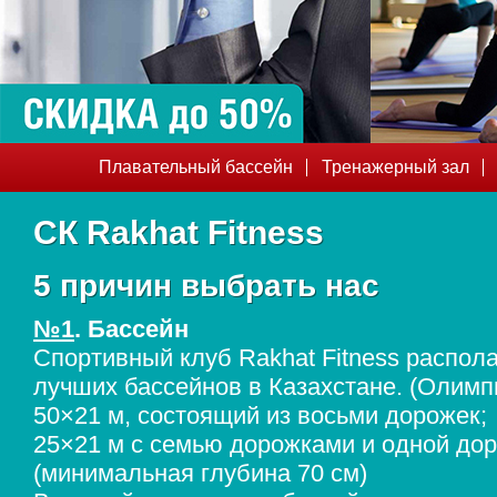
Плавательный бассейн
Тренажерный зал
КОРПОРАТИВНЫЙ ФИТНЕС
ГРУППОВЫЕ
СК Rakhat Fitness
5 причин выбрать нас
№1
. Бассейн
Спортивный клуб Rakhat Fitness распола
лучших бассейнов в Казахстане. (Олимп
50×21 м, состоящий из восьми дорожек;
25×21 м с семью дорожками и одной до
(минимальная глубина 70 см)