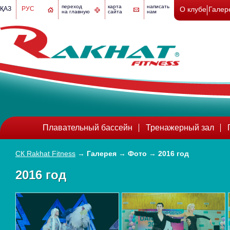
переход
карта
написать
ҚАЗ
РУС
О клубе
Галер
на главную
сайта
нам
Плавательный бассейн
Тренажерный зал
СК Rakhat Fitness
→
Галерея
→
Фото
→
2016 год
2016 год