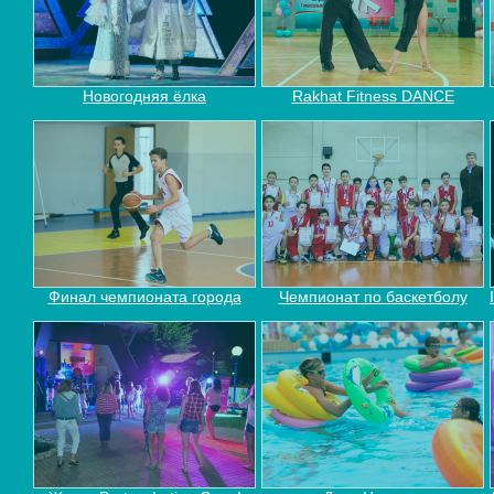
Новогодняя ёлка
Rakhat Fitness DANCE
Финал чемпионата города
Чемпионат по баскетболу