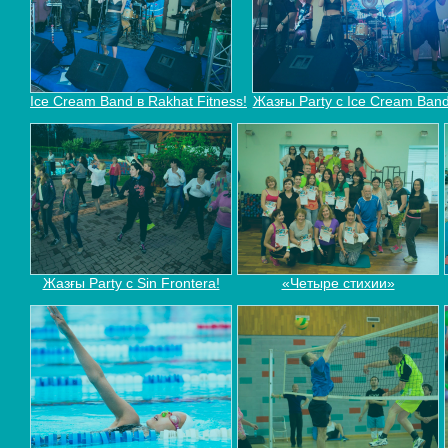
Ice Cream Band в Rakhat Fitness!
Жазғы Party с Ice Cream Band
Жазғы Party с Sin Frontera!
«Четыре стихии»