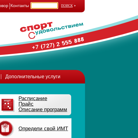
овор
Контакты
Дополнительные услуги
Расписание
Прайс
Описание программ
Определи свой ИМТ