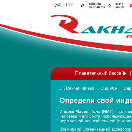
переход
карта
ҚАЗ
РУС
на главную
сайта
Плавательный бассейн
СК Rakhat Fitness
→
О клубе
→
Опр
Определи свой инде
Индекс Массы Тела (ИМТ)
- величи
человека и его роста, использующая
нормальной или избыточной (ожирен
Всемирной Организацией здравоох