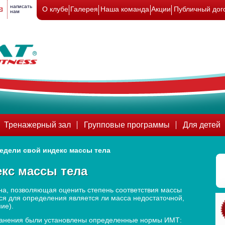
написать
О клубе
Галерея
Наша команда
Акции
Публичный дог
нам
Тренажерный зал
Групповые программы
Для детей
едели свой индекс массы тела
кс массы тела
на, позволяющая оценить степень соответствия массы
ся для определения является ли масса недостаточной,
ие).
ранения были установлены определенные нормы ИМТ: