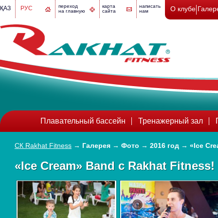
переход
карта
написать
ҚАЗ
РУС
О клубе
Галер
на главную
сайта
нам
Плавательный бассейн
Тренажерный зал
СК Rakhat Fitness
→
Галерея
→
Фото
→
2016 год
→
«Ice Cr
«Ice Cream» Band c Rakhat Fitness!