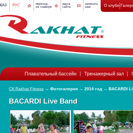
переход
карта
написать
ҚАЗ
РУС
О клубе
Галер
на главную
сайта
нам
Плавательный бассейн
Тренажерный зал
СК Rakhat Fitness
→
Фотогалерея
→
2014 год
→
BACARDI Li
BACARDI Live Band