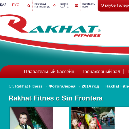
переход
карта
написать
ҚАЗ
РУС
О клубе
Галер
на главную
сайта
нам
Плавательный бассейн
Тренажерный зал
СК Rakhat Fitness
→
Фотогалерея
→
2014 год
→
Rakhat Fitn
Rakhat Fitnes c Sin Frontera