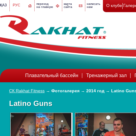
переход
карта
написать
ҚАЗ
РУС
О клубе
Галер
на главную
сайта
нам
Плавательный бассейн
Тренажерный зал
СК Rakhat Fitness
→
Фотогалерея
→
2014 год
→
Latino Gun
Latino Guns