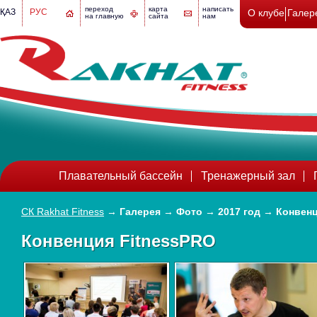
переход
карта
написать
ҚАЗ
РУС
О клубе
Галер
на главную
сайта
нам
Плавательный бассейн
Тренажерный зал
СК Rakhat Fitness
→
Галерея
→
Фото
→
2017 год
→
Конвенц
Конвенция FitnessPRO