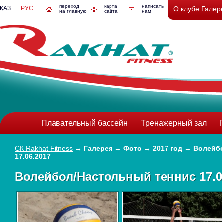
переход
карта
написать
ҚАЗ
РУС
О клубе
Галер
на главную
сайта
нам
Плавательный бассейн
Тренажерный зал
СК Rakhat Fitness
→
Галерея
→
Фото
→
2017 год
→
Волейб
17.06.2017
Волейбол/Настольный теннис 17.0