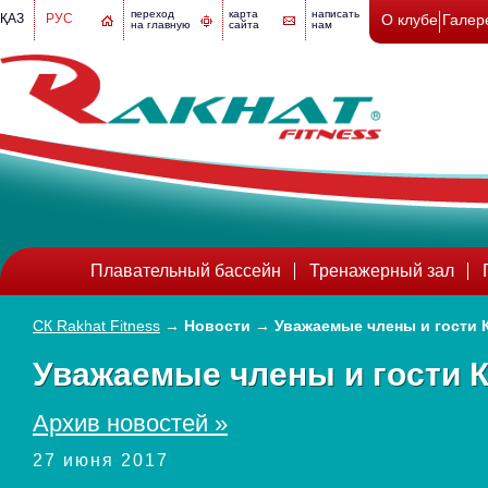
переход
карта
написать
ҚАЗ
РУС
О клубе
Галер
на главную
сайта
нам
Плавательный бассейн
Тренажерный зал
СК Rakhat Fitness
→
Новости
→
Уважаемые члены и гости 
Уважаемые члены и гости К
Архив новостей »
27 июня 2017