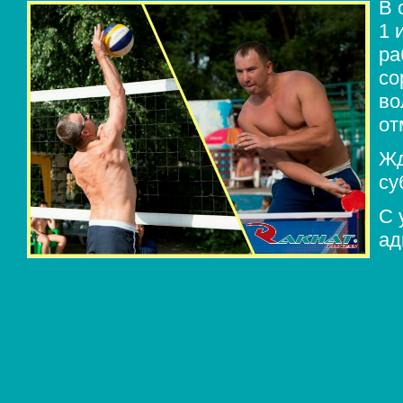
В 
1 
ра
со
во
от
Жд
су
С 
ад