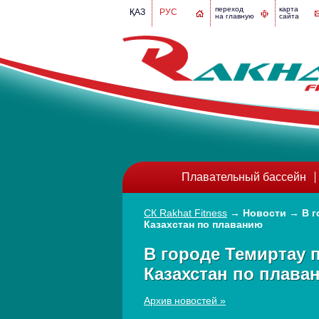
переход
карта
ҚАЗ
РУС
на главную
сайта
Плавательный бассейн
СК Rakhat Fitness
→
Новости
→
В 
Казахстан по плаванию
В городе Темиртау 
Казахстан по плава
Архив новостей »