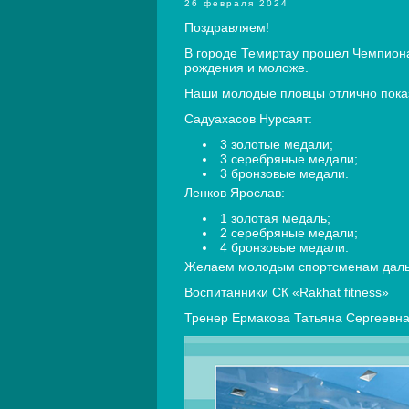
26 февраля 2024
Поздравляем!
В городе Темиртау прошел Чемпиона
рождения и моложе.
Наши молодые пловцы отлично показ
Садуахасов Нурсаят:
3 золотые медали;
3 серебряные медали;
3 бронзовые медали.
Ленков Ярослав:
1 золотая медаль;
2 серебряные медали;
4 бронзовые медали.
Желаем молодым спортсменам дальне
Воспитанники СК «Rakhat fitness»
Тренер Ермакова Татьяна Сергеевн