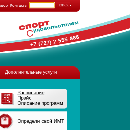
овор
Контакты
Дополнительные услуги
Расписание
Прайс
Описание программ
Определи свой ИМТ