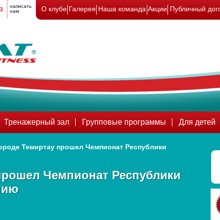
написать
О клубе
Галерея
Наша команда
Акции
Публичный дог
нам
Тренажерный зал
Групповые программы
Для детей
городе Темиртау прошел Чемпионат Республики
прошел Чемпионат Республики
нию