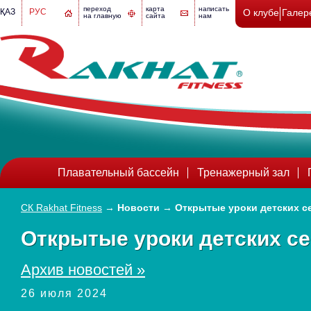
переход
карта
написать
ҚАЗ
РУС
О клубе
Галер
на главную
сайта
нам
Плавательный бассейн
Тренажерный зал
СК Rakhat Fitness
→
Новости
→
Открытые уроки детских с
Открытые уроки детских с
Архив новостей »
26 июля 2024