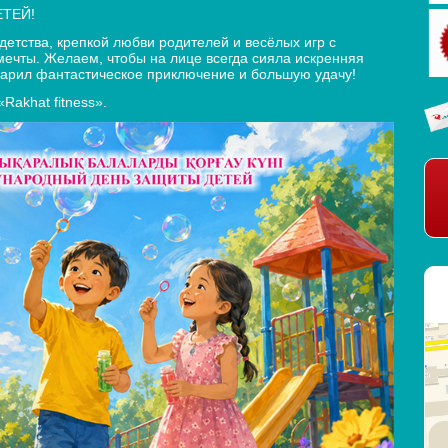
ТЕЙ!
детства, крепкой любви родителей и весёлых игр с
мечты. Желаем, чтобы на лице всегда сияла искренняя
дарил фантастическое приключение и большую удачу!
Rakhat fitness».