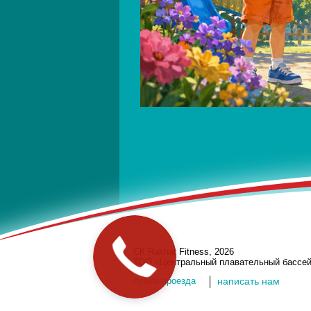
Закажите
СК Rakhat Fitness, 2026
звонок
ТОО «Центральный плавательный бассе
cхема проезда
написать нам