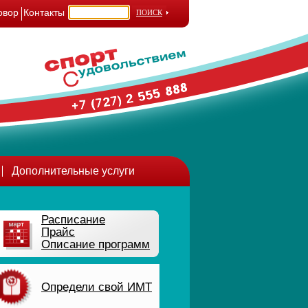
овор
Контакты
Дополнительные услуги
Расписание
Прайс
Описание программ
Определи свой ИМТ