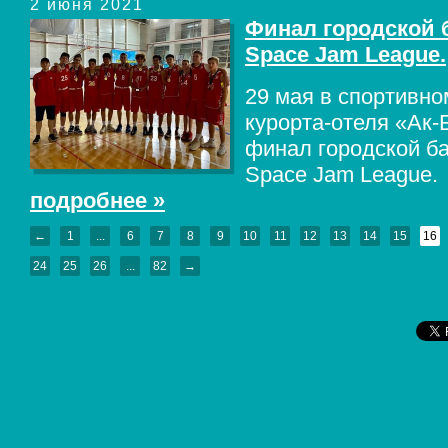
2 июня 2021
Финал городской 
Space Jam League.
29 мая в спортивно
курорта-отеля «Ак
финал городской ба
Space Jam League.
подробнее »
←
1
...
6
7
8
9
10
11
12
13
14
15
16
24
25
26
...
82
→