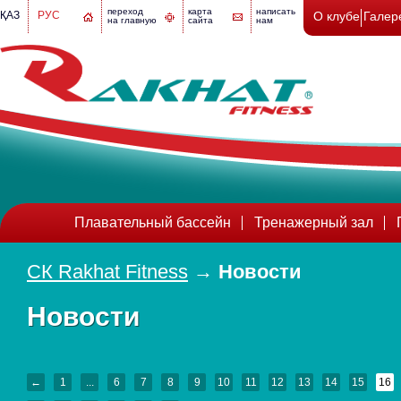
переход
карта
написать
ҚАЗ
РУС
О клубе
Галер
на главную
сайта
нам
Плавательный бассейн
Тренажерный зал
СК Rakhat Fitness
→
Новости
Новости
←
1
...
6
7
8
9
10
11
12
13
14
15
16