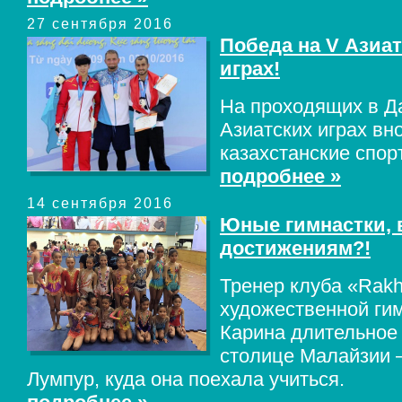
27 сентября 2016
Победа на V Азиа
играх!
На проходящих в Д
Азиатских играх вн
казахстанские спор
подробнее »
14 сентября 2016
Юные гимнастки, 
достижениям?!
Тренер клуба «Rakha
художественной ги
Карина длительное
столице Малайзии 
Лумпур, куда она поехала учиться.