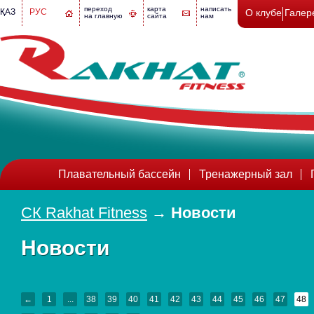
переход
карта
написать
ҚАЗ
РУС
О клубе
Галер
на главную
сайта
нам
Плавательный бассейн
Тренажерный зал
СК Rakhat Fitness
→
Новости
Новости
←
1
...
38
39
40
41
42
43
44
45
46
47
48