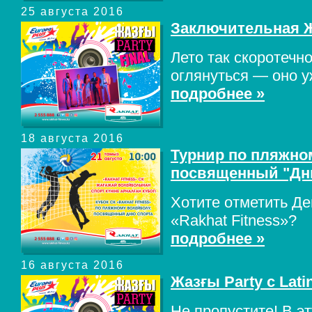
25 августа 2016
Заключительная Ж
Лето так скоротечн
оглянуться — оно у
подробнее »
18 августа 2016
Турнир по пляжно
посвященный "Дн
Хотите отметить Де
«Rakhat Fitness»?
подробнее »
16 августа 2016
Жазғы Party с Lati
Не пропустите! В э