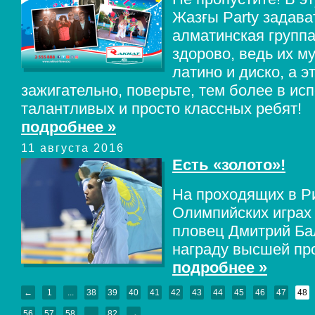
Жазғы Party задава
алматинская группа 
здорово, ведь их м
латино и диско, а э
зажигательно, поверьте, тем более в ис
талантливых и просто классных ребят!
подробнее »
11 августа 2016
Есть «золото»!
На проходящих в Р
Олимпийских играх 
пловец Дмитрий Ба
награду высшей пр
подробнее »
←
1
...
38
39
40
41
42
43
44
45
46
47
48
56
57
58
...
82
→