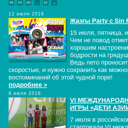
58
59
60
...
82
→
12 июля 2016
Жазғы Party с Sin 
15 июля, пятница, и
Чем не повод отмет
хорошим настроени
бодрости на гряду
Ведь лето проносит
скоростью, и нужно сохранить как можн
воспоминаний об этой чудной поре!
подробнее »
8 июля 2016
VI МЕЖДУНАРОД
ИГРЫ «ДЕТИ АЗИИ»
7 июля в российско
стартовали VI меж