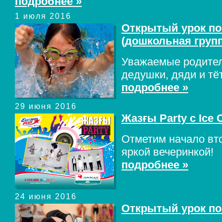
подробнее »
1 июля 2016
Открытый урок п
(дошкольная групп
Уважаемые родител
дедушки, дяди и тё
подробнее »
29 июня 2016
Жазғы Party с Ice
Отметим начало вто
яркой вечеринкой!
подробнее »
24 июня 2016
Открытый урок по