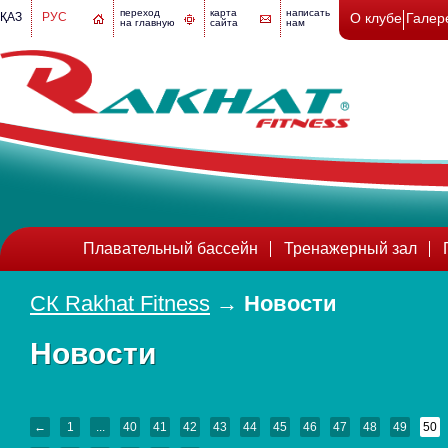
переход
карта
написать
ҚАЗ
РУС
О клубе
Галер
на главную
сайта
нам
Плавательный бассейн
Тренажерный зал
СК Rakhat Fitness
→
Новости
Новости
←
1
...
40
41
42
43
44
45
46
47
48
49
50