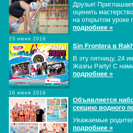
Друзья! Приглашае
оценить мастерств
на открытом уроке 
подробнее »
23 июня 2016
Sin Frontera в Rakh
В эту пятницу, 24 и
Жазғы Party! С нами
подробнее »
16 июня 2016
Объявляется набо
секцию водного п
Уважаемые родител
подробнее »