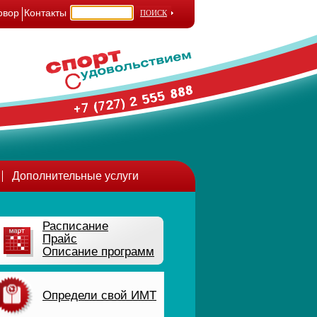
овор
Контакты
Дополнительные услуги
Расписание
Прайс
Описание программ
Определи свой ИМТ