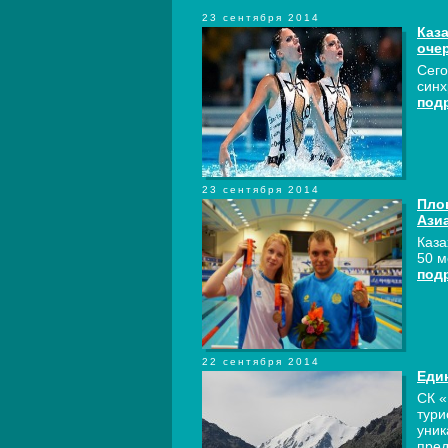
23 сентября 2014
Каз
оче
Сего
синх
под
23 сентября 2014
Пло
Ази
Каза
50 м
под
22 сентября 2014
Еди
СК «
тури
уник
пред