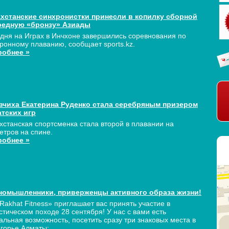
ахстанские синхронистки принесли в копилку сборной
редную «бронзу» Азиады
дня на Играх в Инчхоне завершились соревнования по
ронному плаванию, сообщает sports.kz.
робнее »
вчиха Екатерина Руденко стала серебряным призером
атских игр
хстанская спортсменка стала второй в плавании на
етров на спине.
робнее »
номышленники, приверженцы активного образа жизни!
Rakhat Fitness» приглашает вас принять участие в
стическом походе 28 сентября! У нас с вами есть
альная возможность, посетить сразу три знаковых места в
горье Алматы: