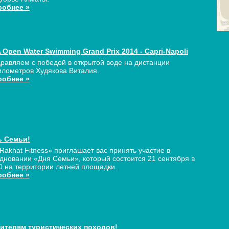
робнее »
 Open Water Swimming Grand Prix 2014 - Capri-Napoli
равляем с победой в открытой воде на дистанции
илометров Худякова Виталия.
робнее »
ь Семьи!
Rakhat Fitness» приглашает вас принять участие в
дновании «Дня Семьи», который состоится 21 сентября в
0 на территории летней площадки.
робнее »
ителям туристических походов!