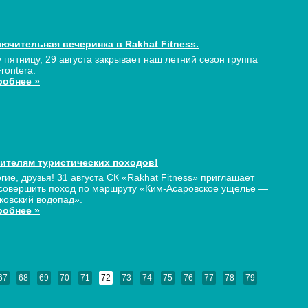
ючительная вечеринка в Rakhat Fitness.
у пятницу, 29 августа закрывает наш летний сезон группа
Frontera.
робнее »
ителям туристических походов!
гие, друзья! 31 августа СК «Rakhat Fitness» приглашает
совершить поход по маршруту «Ким-Асаровское ущелье —
ковский водопад».
робнее »
67
68
69
70
71
72
73
74
75
76
77
78
79