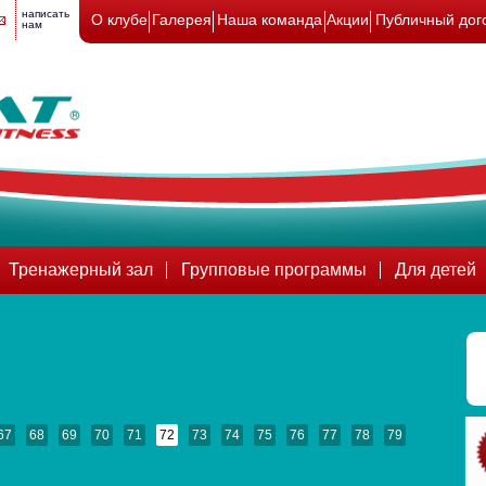
написать
О клубе
Галерея
Наша команда
Акции
Публичный дог
нам
Тренажерный зал
Групповые программы
Для детей
67
68
69
70
71
72
73
74
75
76
77
78
79