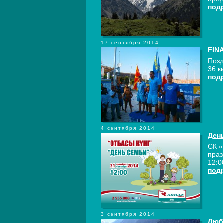
под
17 сентября 2014
FINA
Позд
36 к
под
4 сентября 2014
Ден
СК «
праз
12:0
под
3 сентября 2014
Люб