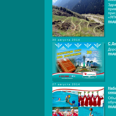
Здра
прив
приг
«ЯП
под
30 августа 2014
С Д
Доро
под
27 августа 2014
Набо
сек
Объя
обу
под