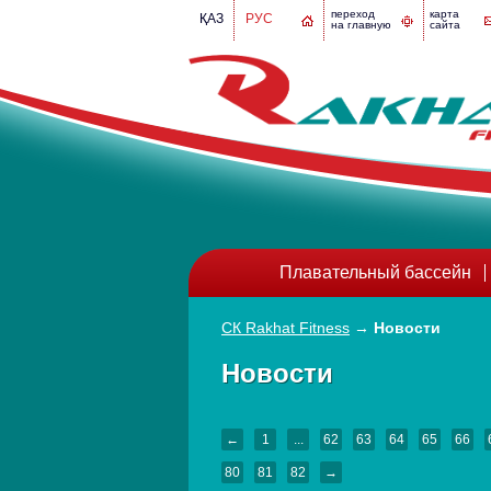
переход
карта
ҚАЗ
РУС
на главную
сайта
Плавательный бассейн
СК Rakhat Fitness
→
Новости
Новости
←
1
...
62
63
64
65
66
80
81
82
→