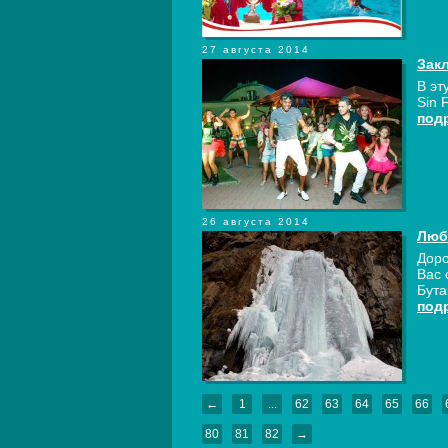
27 августа 2014
Закл
В эт
Sin 
под
26 августа 2014
Люб
Доро
Вас 
Бута
под
←
1
...
62
63
64
65
66
80
81
82
→