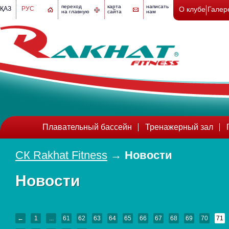
переход
карта
написать
ҚАЗ
РУС
О клубе
Галер
на главную
сайта
нам
Плавательный бассейн
Тренажерный зал
СК Rakhat Fitness
→
Новости
Новости
←
1
...
61
62
63
64
65
66
67
68
69
70
71