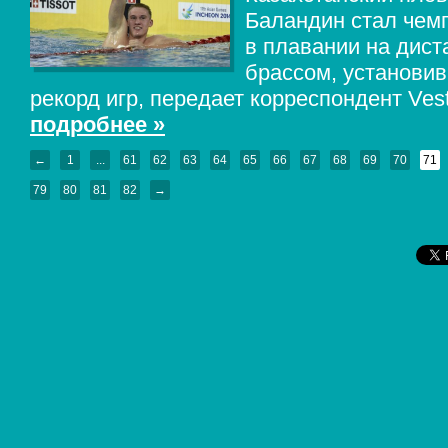
Баландин стал чем
в плавании на дист
брассом, установив
рекорд игр, передает корреспондент Vest
подробнее »
←
1
...
61
62
63
64
65
66
67
68
69
70
71
79
80
81
82
→