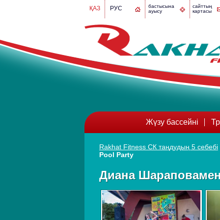
бастысына
сайттың
ҚАЗ
РУС
ауысу
картасы
Жүзу бассейні
Тр
Rakhat Fitness СК таңдудың 5 себебі
Pool Party
Диана Шараповамен 