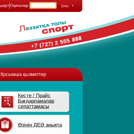
шарт
Оқиғалар
Қосымша қызметтер
Кесте / Прайс
Бағдарламалар
сипаттамасы
Өзінің ДЕӘ анықта