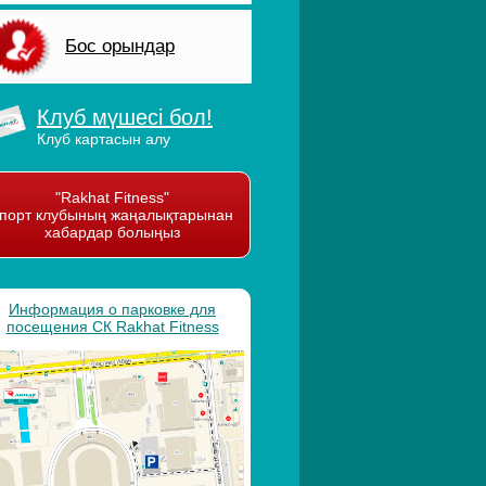
Бос орындар
Клуб мүшесі бол!
Клуб картасын алу
"Rakhat Fitness"
порт клубының жаңалықтарынан
хабардар болыңыз
Информация о парковке для
посещения СК Rakhat Fitness