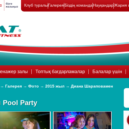
бізге
Клуб туралы
Галерея
Біздің команда
Науқандар
Жария 
жазыңыз
енажер залы
Топтық бағдарламалар
Балалар үшін
→
Галерея
→
Фото
→
2015 жыл
→
Диана Шараповамен
Pool Party