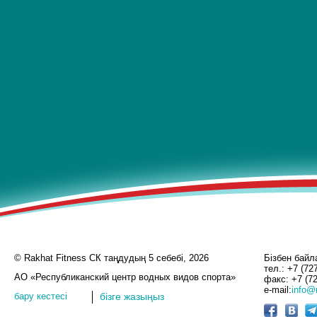
© Rakhat Fitness СК таңдудың 5 себебі, 2026
Бізбен бай
тел.: +7 (72
АО «Республиканский центр водных видов спорта»
факс: +7 (72
e-mail:
info@r
бару кестесі
бізге жазыңыз