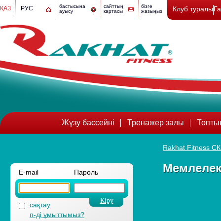
бастысына
сайттың
бізге
ҚАЗ
РУС
Клуб туралы
Г
ауысу
картасы
жазыңыз
Жүзу бассейні
Тренажер залы
Топты
Rakhat Fitness СК
Мемлелек
E-mail
Пароль
сақтау
п-ді ұмыттымыз?