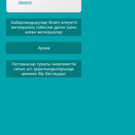
тіркелу
Хабарландырулар білікті әлеуетті
жеткізушінің тізбесіне деген ішіне
алған жеткізушілер
Архив
Хаттамалар туралы мемлекеттік
сатып ал- қорытындыларында
қиюмен бір бастаудан