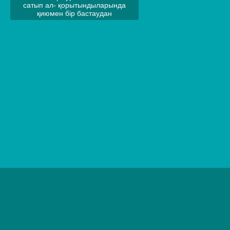
сатып ал- қорытындыларында
қиюмен бір бастаудан