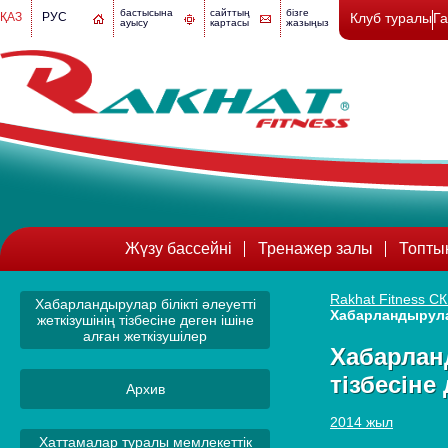
бастысына
сайттың
бізге
ҚАЗ
РУС
Клуб туралы
Г
ауысу
картасы
жазыңыз
Жүзу бассейні
Тренажер залы
Топты
Rakhat Fitness СК
Хабарландырулар білікті әлеуетті
Хабарландырулар 
жеткізушінің тізбесіне деген ішіне
алған жеткізушілер
Хабарланд
тізбесіне
Архив
2014 жыл
Хаттамалар туралы мемлекеттік