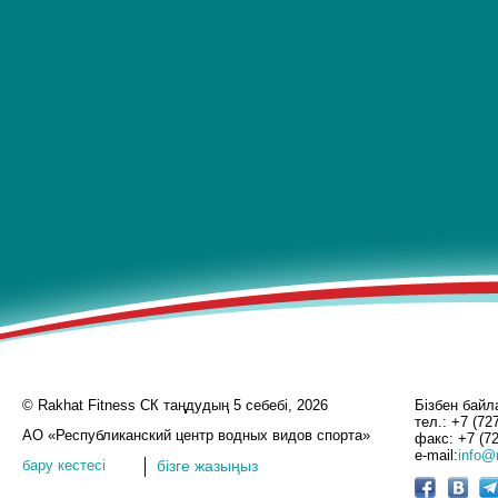
© Rakhat Fitness СК таңдудың 5 себебі, 2026
Бізбен бай
тел.: +7 (72
АО «Республиканский центр водных видов спорта»
факс: +7 (72
e-mail:
info@r
бару кестесі
бізге жазыңыз