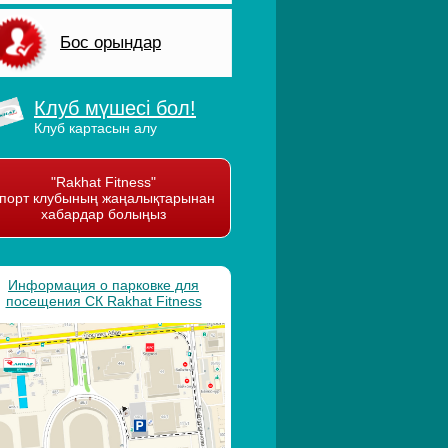
Бос орындар
Клуб мүшесі бол!
Клуб картасын алу
"Rakhat Fitness"
порт клубының жаңалықтарынан
хабардар болыңыз
Информация о парковке для
посещения СК Rakhat Fitness