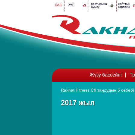
бастысына
сайттың
ҚАЗ
РУС
ауысу
картасы
Жүзу бассейні
Тр
Rakhat Fitness СК таңдудың 5 себебі
2017 жыл