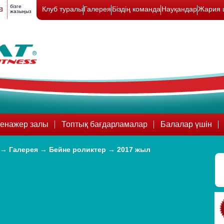
бізге
Клуб туралы
Галерея
Біздің команда
Науқандар
Жария 
жазыңыз
енажер залы
Топтық бағдарламалар
Балалар үшін
→
Галерея
→
Бейне роликтер
→
2017 жыл