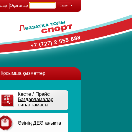
шарт
Оқиғалар
Қосымша қызметтер
Кесте / Прайс
Бағдарламалар
сипаттамасы
Өзінің ДЕӘ анықта