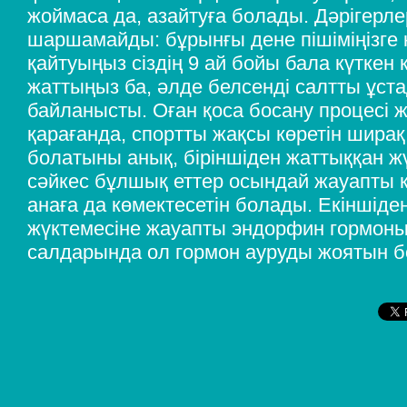
жоймаса да, азайтуға болады. Дәрігерл
шаршамайды: бұрынғы дене пішіміңізге
қайтуыңыз сіздің 9 ай бойы бала күткен 
жаттыңыз ба, әлде белсенді салтты ұста
байланысты. Оған қоса босану процесі 
қарағанда, спортты жақсы көретін шира
болатыны анық, біріншіден жаттыққан жү
сәйкес бұлшық еттер осындай жауапты к
анаға да көмектесетін болады. Екіншіден
жүктемесіне жауапты эндорфин гормон
салдарында ол гормон ауруды жоятын 