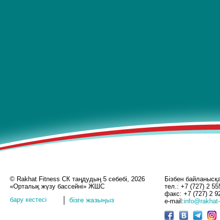
© Rakhat Fitness СК таңдудың 5 себебі, 2026
Бізбен байланысқ
«Орталық жүзу бассейні» ЖШС
тел.: +7 (727) 2 55
факс: +7 (727) 2 9
бару кестесі
бізге жазыңыз
e-mail:
info@rakhat-