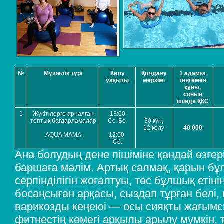
№
Мүшелік түрі
Келу
Қолдану
1 адамға
уақыты
мерзімі
теңгемен
құны,
соның
ішінде ҚҚС
1
Жүкітілерге арналған
13:00
топтық бағдарламалар
Сс. Бс.
30 күн,
12 келу
40 000
AQUA MAMA
12:00
Сб.
Ана болудың дене пішіміне қандай өзгері
баршаға мәлім. Артық салмақ, қарын бұл
серпінділігін жоғалтуы, төс бұлшық етіні
босаңсыған арқасы, сыздап тұрған белі
варикозды кеңеюі — осы сияқты жағым
фитнестің көмегі арқылы арылу мүмкін, т