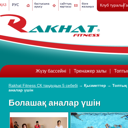
бастысына
сайттың
бізге
ҚАЗ
РУС
Клуб туралы
Г
ауысу
картасы
жазыңыз
Жүзу бассейні
Тренажер залы
Топты
Rakhat Fitness СК таңдудың 5 себебі
→
Қызметтер
→
Топтық
аналар үшін
Болашақ аналар үшін
4