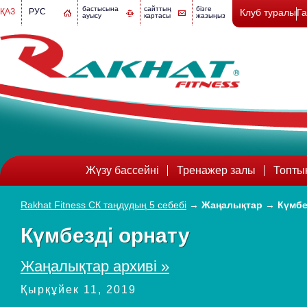
бастысына
сайттың
бізге
ҚАЗ
РУС
Клуб туралы
Г
ауысу
картасы
жазыңыз
Жүзу бассейні
Тренажер залы
Топты
Rakhat Fitness СК таңдудың 5 себебі
→
Жаңалықтар
→
Күмбе
Күмбезді орнату
Жаңалықтар архиві »
Қырқұйек 11, 2019