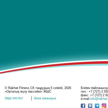
© Rakhat Fitness СК таңдудың 5 себебі, 2026
Бізбен байланысқ
«Орталық жүзу бассейні» ЖШС
тел.: +7 (727) 2 55
факс: +7 (727) 2 9
бару кестесі
бізге жазыңыз
e-mail:
info@rakhat-