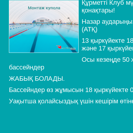
Құрметті Клуб м
қонақтары!
Назар аударыңыз
(АТҚ)
13 қыркүйекте 1
және 17 қыркүйе
Осы кезеңде 50 
бассейндер
ЖАБЫҚ БОЛАДЫ.
Бассейндер өз жұмысын 18 қыркүйекте 0
Уақытша қолайсыздық үшін кешірім өтіне