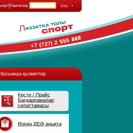
шарт
Оқиғалар
Қосымша қызметтер
Кесте / Прайс
Бағдарламалар
сипаттамасы
Өзінің ДЕӘ анықта