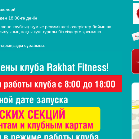
шелері!
ден 18:00-ге дейін
 және клубтың жұмыс режиміндегі өзгерістер бойынша
уының нақты күні туралы біз сіздерге қосымша
уларыңызды сұраймыз.
с