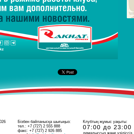
026
Бізбен байланысқа шығыңыз:
Клубтың жұмыс уақыты:
тел.: +7 (727) 2 555 888
07:00 до 23:00
факс: +7 (727) 2 926 885
демалыссыз және үзіліссіз