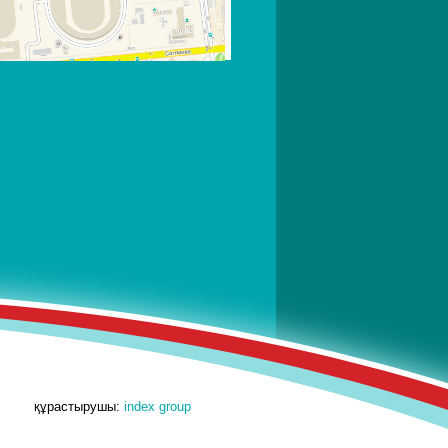
құрастырушы:
index group