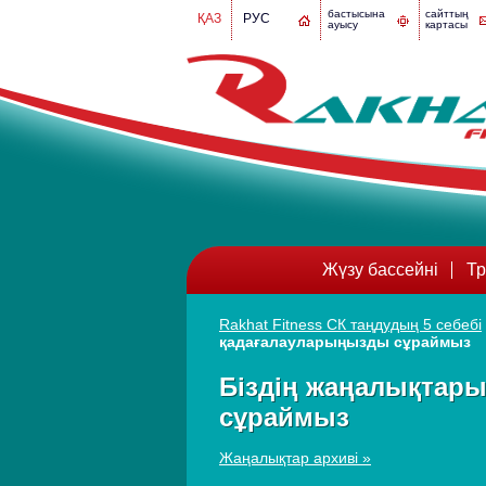
бастысына
сайттың
ҚАЗ
РУС
ауысу
картасы
Жүзу бассейні
Тр
Rakhat Fitness СК таңдудың 5 себебі
қадағалауларыңызды сұраймыз
Біздің жаңалықтар
сұраймыз
Жаңалықтар архиві »