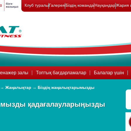
бізге
Клуб туралы
Галерея
Біздің команда
Науқандар
Жария 
жазыңыз
енажер залы
Топтық бағдарламалар
Балалар үшін
→
Жаңалықтар
→
Біздің жаңалықтарымызды
ымызды қадағалауларыңызды