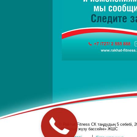
Закажите
© Rakhat Fitness СК таңдудың 5 себебі, 2
звонок
«Орталық жүзу бассейні» ЖШС