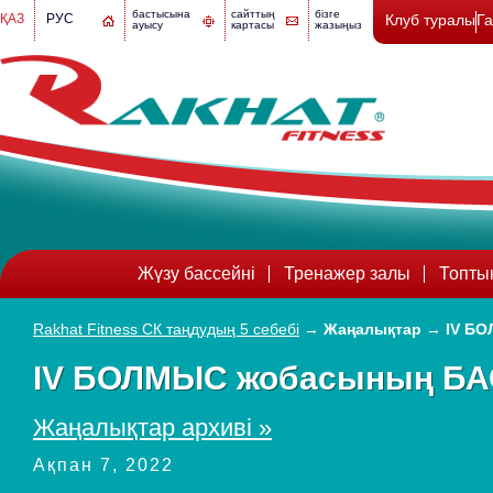
бастысына
сайттың
бізге
ҚАЗ
РУС
Клуб туралы
Г
ауысу
картасы
жазыңыз
Жүзу бассейні
Тренажер залы
Топты
Rakhat Fitness СК таңдудың 5 себебі
→
Жаңалықтар
→
IV Б
IV БОЛМЫС жобасының Б
Жаңалықтар архиві »
Ақпан 7, 2022