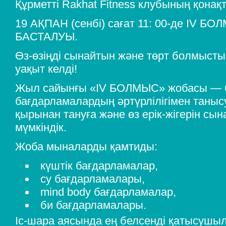
Құрметті Rakhat Fitness клубының қонақ
19 АҚПАН (сенбі) сағат 11: 00-де IV 
БАСТАЛУЫ.
Өз-өзіңді сынайтын және төрт болмысты
уақыт келді!
Жыл сайынғы «IV БОЛМЫС» жобасы — б
бағдарламалардың әртүрлілігімен танысу
қырынан тануға және өз ерік-жігерін сы
мүмкіндік.
Жоба мыналарды қамтиды:
күштік бағдарламалар,
су бағдарламалары,
mind body бағдарламалар,
би бағдарламалары.
Іс-шара аясында ең белсенді қатысушы