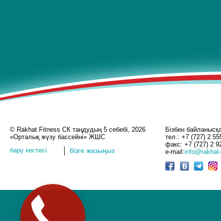
© Rakhat Fitness СК таңдудың 5 себебі, 2026
Бізбен байланысқ
«Орталық жүзу бассейні» ЖШС
тел.: +7 (727) 2 55
факс: +7 (727) 2 9
бару кестесі
бізге жазыңыз
e-mail:
info@rakhat-