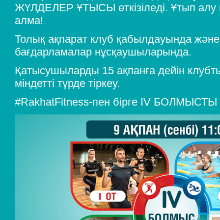
ЖҮЛДЕЛЕР ҰТЫСЫ өткізіледі. Ұтып алу м
алма!
Толық ақпарат клуб қабылдауында және
бағдарламалар нұсқаушыларында.
Қатысушыларды 15 ақпанға дейін клуб
міндетті түрде тіркеу.
#RakhatFitness-пен бірге IV БОЛМЫСТЫ