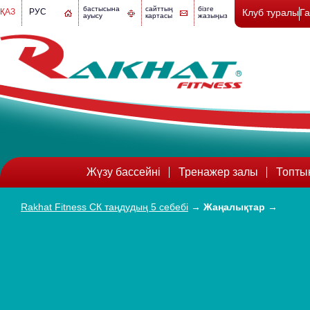
бастысына
сайттың
бізге
ҚАЗ
РУС
Клуб туралы
Г
ауысу
картасы
жазыңыз
Жүзу бассейні
Тренажер залы
Топты
Rakhat Fitness СК таңдудың 5 себебі
→
Жаңалықтар
→