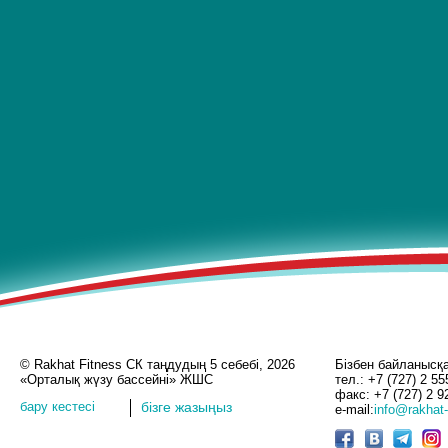
© Rakhat Fitness СК таңдудың 5 себебі, 2026
Бізбен байланысқ
«Орталық жүзу бассейні» ЖШС
тел.: +7 (727) 2 55
факс: +7 (727) 2 9
бару кестесі
бізге жазыңыз
e-mail:
info@rakhat-