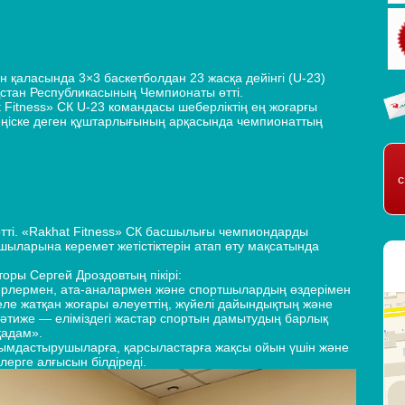
 қаласында 3×3 баскетболдан 23 жасқа дейінгі (U‑23)
стан Республикасының Чемпионаты өтті.
Fitness» СК U‑23 командасы шеберліктің ең жоғарғы
жеңіске деген құштарлығының арқасында чемпионаттың
с
 өтті. «Rakhat Fitness» СК басшылығы чемпиондарды
ыларына керемет жетістіктерін атап өту мақсатында
оры Сергей Дроздовтың пікірі:
ерлермен, ата-аналармен және спортшылардың өздерімен
еле жатқан жоғары әлеуеттің, жүйелі дайындықтың және
 нәтиже — еліміздегі жастар спортын дамытудың барлық
қадам».
йымдастырушыларға, қарсыластарға жақсы ойын үшін және
лерге алғысын білдіреді.