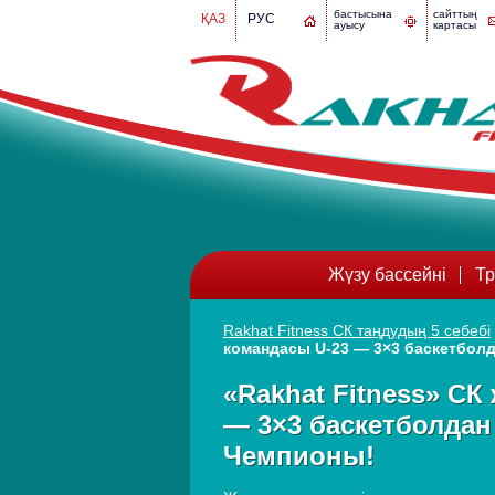
бастысына
сайттың
ҚАЗ
РУС
ауысу
картасы
Жүзу бассейні
Тр
Rakhat Fitness СК таңдудың 5 себебі
командасы U‑23 — 3×3 баскетбол
«Rakhat Fitness» СК
— 3×3 баскетболдан
Чемпионы!