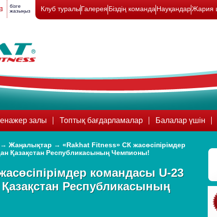
бізге
Клуб туралы
Галерея
Біздің команда
Науқандар
Жария 
жазыңыз
енажер залы
Топтық бағдарламалар
Балалар үшін
→
Жаңалықтар
→
«Rakhat Fitness» СК жасөсіпірімдер
дан Қазақстан Республикасының Чемпионы!
 жасөсіпірімдер командасы U‑23
 Қазақстан Республикасының