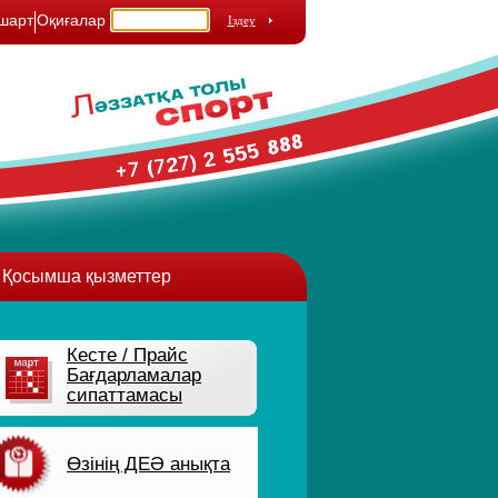
шарт
Оқиғалар
Қосымша қызметтер
Кесте / Прайс
Бағдарламалар
сипаттамасы
Өзінің ДЕӘ анықта