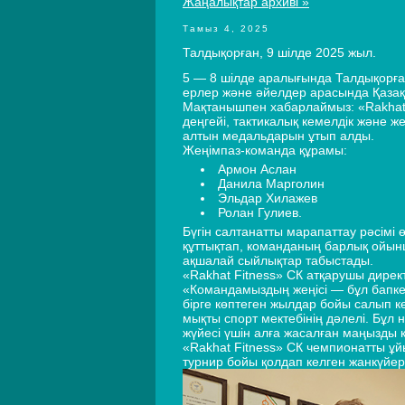
Жаңалықтар архиві »
Тамыз 4, 2025
Талдықорған, 9 шілде 2025 жыл.
5 — 8 шілде аралығында Талдықорған
ерлер және әйелдер арасында Қазақ
Мақтанышпен хабарлаймыз: «Rakhat 
деңгейі, тактикалық кемелдік және 
алтын медальдарын ұтып алды.
Жеңімпаз-команда құрамы:
Армон Аслан
Данила Марголин
Эльдар Хилажев
Ролан Гулиев.
Бүгін салтанатты марапаттау рәсімі
құттықтап, команданың барлық ойынш
ақшалай сыйлықтар табыстады.
«Rakhat Fitness» СК атқарушы директ
«Командамыздың жеңісі — бұл бапк
бірге көптеген жылдар бойы салып к
мықты спорт мектебінің дәлелі. Бұл
жүйесі үшін алға жасалған маңызды 
«Rakhat Fitness» СК чемпионатты ұ
турнир бойы қолдап келген жанкүйер