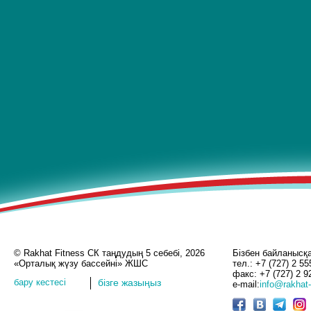
© Rakhat Fitness СК таңдудың 5 себебі, 2026
Бізбен байланысқ
«Орталық жүзу бассейні» ЖШС
тел.: +7 (727) 2 55
факс: +7 (727) 2 9
бару кестесі
бізге жазыңыз
e-mail:
info@rakhat-