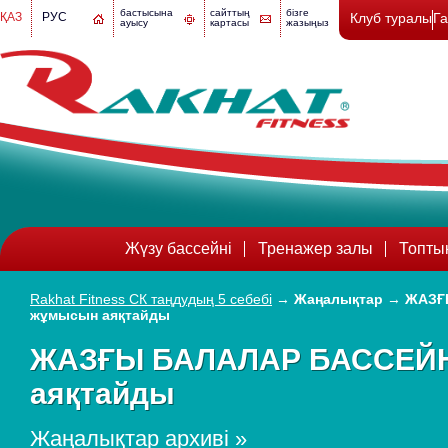
бастысына
сайттың
бізге
ҚАЗ
РУС
Клуб туралы
Г
ауысу
картасы
жазыңыз
Жүзу бассейні
Тренажер залы
Топты
Rakhat Fitness СК таңдудың 5 себебі
→
Жаңалықтар
→
ЖАЗҒ
жұмысын аяқтайды
ЖАЗҒЫ БАЛАЛАР БАССЕЙН
аяқтайды
Жаңалықтар архиві »