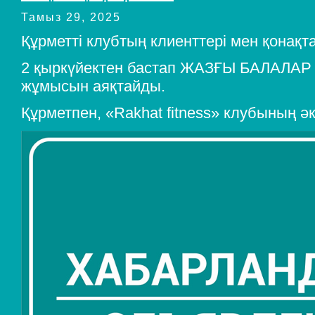
Тамыз 29, 2025
Құрметті клубтың клиенттері мен қонақт
2 қыркүйектен бастап ЖАЗҒЫ БАЛАЛАР
жұмысын аяқтайды.
Құрметпен, «Rakhat fitness» клубының әкі