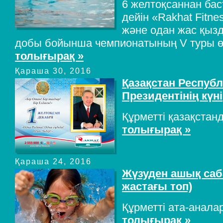
6 желтоқсаннан бас
дейін «Rakhat Fitne
және одан жас қыз
добы бойынша чемпионатының V туры ө
толығырақ »
Қараша 30, 2016
Қазақстан Республ
Президентінің күні
Құрметті қазақстан
толығырақ »
Қараша 24, 2016
Жүзуден ашық саба
жастағы топ)
Құрметті ата-аналар
толығырақ »