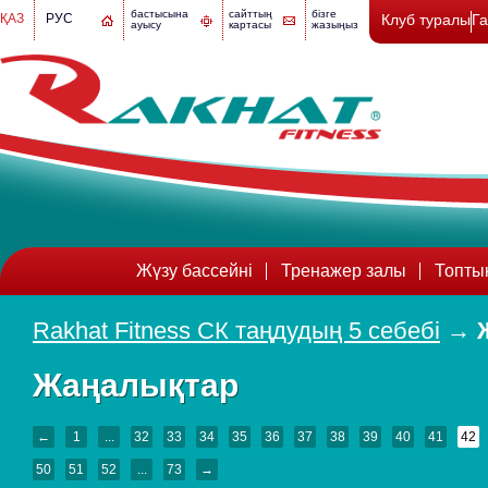
бастысына
сайттың
бізге
ҚАЗ
РУС
Клуб туралы
Г
ауысу
картасы
жазыңыз
Жүзу бассейні
Тренажер залы
Топты
Rakhat Fitness СК таңдудың 5 себебі
→
Жаңалықтар
←
1
...
32
33
34
35
36
37
38
39
40
41
42
50
51
52
...
73
→