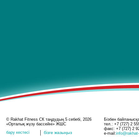
© Rakhat Fitness СК таңдудың 5 себебі, 2026
Бізбен байланысқ
«Орталық жүзу бассейні» ЖШС
тел.: +7 (727) 2 55
факс: +7 (727) 2 9
бару кестесі
бізге жазыңыз
e-mail:
info@rakhat-