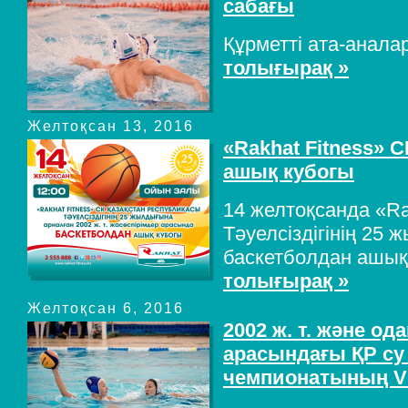
сабағы
Құрметті ата-аналар
толығырақ »
Желтоқсан 13, 2016
«Rakhat Fitness» 
ашық кубогы
14 желтоқсанда «Ra
Тәуелсіздігінің 25
баскетболдан ашық 
толығырақ »
Желтоқсан 6, 2016
2002 ж. т. және од
арасындағы ҚР с
чемпионатының V