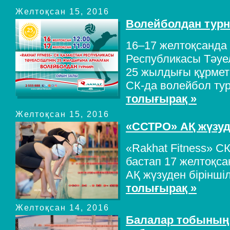
Желтоқсан 15, 2016
Волейболдан тур
16–17 желтоқсанда
Республикасы Тәуелс
25 жылдығы құрметі
СК-да волейбол тур
толығырақ »
Желтоқсан 15, 2016
«ССТРО» АҚ жүзуде
«Rakhat Fitness» С
бастап 17 желтоқс
АҚ жүзуден біріншілі
толығырақ »
Желтоқсан 14, 2016
Балалар тобының