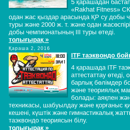
5 қарашадан бастап
«Rakhat Fitness» СК
одан жас қыздар арасында ҚР су добы 
туры және 2000 ж. т. және одан жасөспі
добы чемпионатының III туры өтеді.
толығырақ »
Қараша 2, 2016
ITF таэквондо бой
4 қарашада ITF та
аттестаттау өтеді,
барлық бөлімдер б
және теориялық ма
болады: аяқпен жән
техникасы, шабуылдау және қорғаныс қ
кешені, күштік және гимнастикалық жатт
таэквондо теориясын білу.
толығырақ »